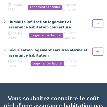
04 Jun
Nicolas
Logement et habitat
2026
Rentchler
Humidité infiltration logement et
assurance habitation couverture
31 May
Tristan
Logement et habitat
2026
Laberge
Sécurisation logement serrures alarme et
assurance habitation
27 May
Aïcha
Logement et habitat
2026
Mbappe
Vous souhaitez connaître le coût
réel d'une assurance habitation pas