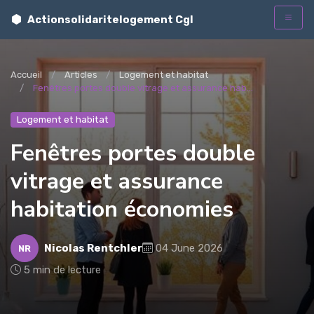
Actionsolidaritelogement Cgl
t
Accueil
Articles
Logement et habitat
Fenêtres portes double vitrage et assurance hab...
Logement et habitat
Fenêtres portes double
vitrage et assurance
habitation économies
Nicolas Rentchler
04 June 2026
NR
5 min de lecture