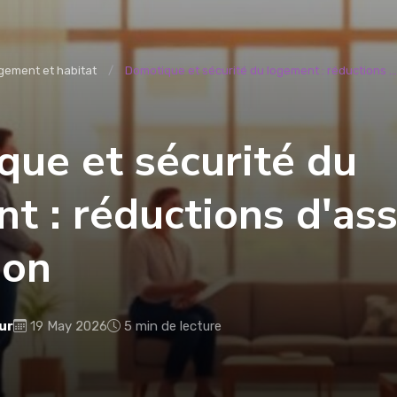
gement et habitat
Domotique et sécurité du logement : réductions ...
ue et sécurité du
t : réductions d'as
ion
ur
19 May 2026
5 min de lecture