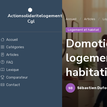
Actionsolidaritelogement
Accueil
Articles
Lo
Cgl
Logement et habitat
Domotiq
Accueil
Catégories
logemen
Articles
FAQ
habitat
Lexique
Comparateur
Contact
Sébastien Dufo
SD