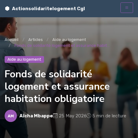
Actionsolidaritelogement Cgl
t
Accueil
Articles
Aide au logement
Fonds de solidarité logement et assurance habit...
Aide au logement
Fonds de solidarité
logement et assurance
habitation obligatoire
Aïcha Mbappe
25 May 2026
5 min de lecture
AM