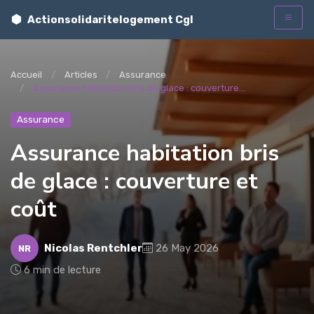
Actionsolidaritelogement Cgl
t
Accueil
Articles
Assurance
Assurance habitation bris de glace : couverture...
Assurance
Assurance habitation bris
de glace : couverture et
coût
Nicolas Rentchler
26 May 2026
NR
6 min de lecture